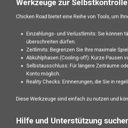
Werkzeuge zur Selbstkontrolle
Chicken Road bietet eine Reihe von Tools, um Ihne
Einzahlungs- und Verlustlimits: Sie können t
überschreiten dürfen.
Zeitlimits: Begrenzen Sie Ihre maximale Spie
Abkühlphasen (Cooling-off): Kurze Pausen v
Selbstausschluss: Für längere Zeiträume oder
Konto möglich.
Reality Checks: Erinnerungen, die Sie in re
Diese Werkzeuge sind einfach zu nutzen und könne
Hilfe und Unterstützung suche