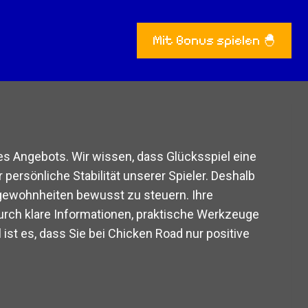
Mit Bonus spielen 🐣
s Angebots. Wir wissen, dass Glücksspiel eine
 persönliche Stabilität unserer Spieler. Deshalb
ielgewohnheiten bewusst zu steuern. Ihre
 durch klare Informationen, praktische Werkzeuge
ist es, dass Sie bei Chicken Road nur positive