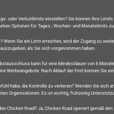
- oder Verlustlimits einstellen? Sie können Ihre Limits j
stehen Optionen für Tages-, Wochen- und Monatslimits z
e? Wenn Sie ein Limit erreichen, wird der Zugang zu wei
ld auszugeben, als Sie sich vorgenommen haben.
elbstausschluss kann für eine Mindestdauer von 6 Monate
keine Werbeangebote. Nach Ablauf der Frist können Sie ei
fühl habe, die Kontrolle zu verlieren? Wenden Sie sich 
n Organisationen. Es ist wichtig, frühzeitig Unterstüt
er bei Chicken Road? Ja, Chicken Road operiert gemäß de