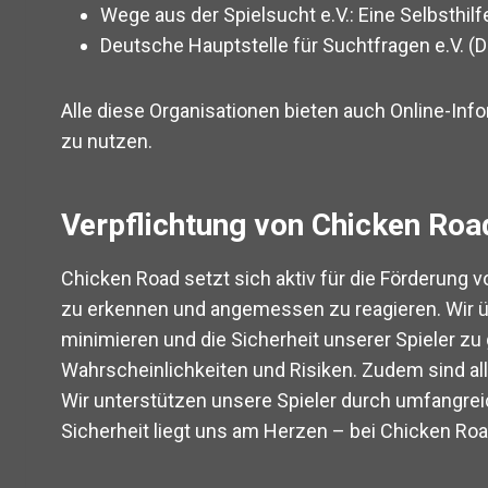
Wege aus der Spielsucht e.V.: Eine Selbsthi
Deutsche Hauptstelle für Suchtfragen e.V. (D
Alle diese Organisationen bieten auch Online-Inf
zu nutzen.
Verpflichtung von Chicken Roa
Chicken Road setzt sich aktiv für die Förderung v
zu erkennen und angemessen zu reagieren. Wir ü
minimieren und die Sicherheit unserer Spieler zu
Wahrscheinlichkeiten und Risiken. Zudem sind a
Wir unterstützen unsere Spieler durch umfangreich
Sicherheit liegt uns am Herzen – bei Chicken Road