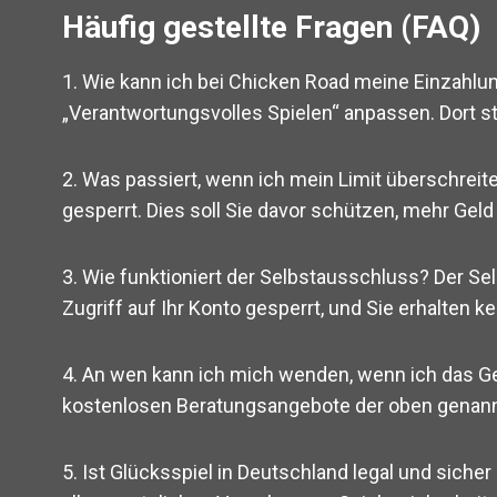
Häufig gestellte Fragen (FAQ)
1. Wie kann ich bei Chicken Road meine Einzahlungs
„Verantwortungsvolles Spielen“ anpassen. Dort 
2. Was passiert, wenn ich mein Limit überschreit
gesperrt. Dies soll Sie davor schützen, mehr Ge
3. Wie funktioniert der Selbstausschluss? Der S
Zugriff auf Ihr Konto gesperrt, und Sie erhalten 
4. An wen kann ich mich wenden, wenn ich das Ge
kostenlosen Beratungsangebote der oben genannte
5. Ist Glücksspiel in Deutschland legal und sich