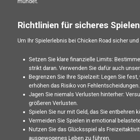
mündet.
Richtlinien für sicheres Spielen
Um Ihr Spielerlebnis bei Chicken Road sicher un
Setzen Sie klare finanzielle Limits: Bestimm
strikt daran. Verwenden Sie dafür auch unser
Begrenzen Sie Ihre Spielzeit: Legen Sie fes
erhöhen das Risiko von Fehlentscheidungen.
Jagen Sie niemals Verlusten hinterher: Vers
größeren Verlusten.
Spielen Sie nur mit Geld, das Sie entbehren
Vermeiden Sie Spielen in emotional belasteten
Nutzen Sie das Glücksspiel als Freizeitaktiv
ausgewogenes Leben zu führen.