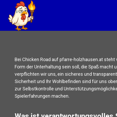
Skip
to
content
Bei Chicken Road auf pfarre-holzhausen.at steht
Form der Unterhaltung sein soll, die Spaß macht un
verpflichten wir uns, ein sicheres und transparen
Sicherheit und Ihr Wohlbefinden sind für uns obe
zur Selbstkontrolle und Unterstützungsmöglichkeit
Spielerfahrungen machen.
Was ist verantwortungsvolles 