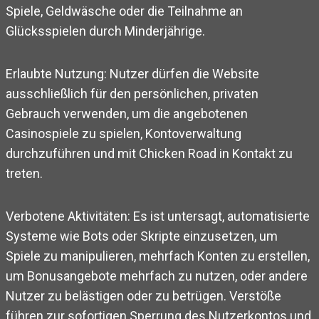
Spiele, Geldwäsche oder die Teilnahme an
Glücksspielen durch Minderjährige.
Erlaubte Nutzung: Nutzer dürfen die Website
ausschließlich für den persönlichen, privaten
Gebrauch verwenden, um die angebotenen
Casinospiele zu spielen, Kontoverwaltung
durchzuführen und mit Chicken Road in Kontakt zu
treten.
Verbotene Aktivitäten: Es ist untersagt, automatisierte
Systeme wie Bots oder Skripte einzusetzen, um
Spiele zu manipulieren, mehrfach Konten zu erstellen,
um Bonusangebote mehrfach zu nutzen, oder andere
Nutzer zu belästigen oder zu betrügen. Verstöße
führen zur sofortigen Sperrung des Nutzerkontos und