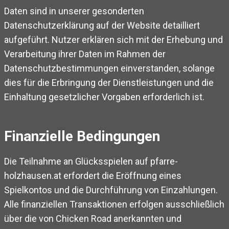
Daten sind in unserer gesonderten
Datenschutzerklärung auf der Website detailliert
aufgeführt. Nutzer erklären sich mit der Erhebung und
Verarbeitung ihrer Daten im Rahmen der
Datenschutzbestimmungen einverstanden, solange
dies für die Erbringung der Dienstleistungen und die
Einhaltung gesetzlicher Vorgaben erforderlich ist.
Finanzielle Bedingungen
Die Teilnahme an Glücksspielen auf pfarre-
holzhausen.at erfordert die Eröffnung eines
Spielkontos und die Durchführung von Einzahlungen.
Alle finanziellen Transaktionen erfolgen ausschließlich
über die von Chicken Road anerkannten und