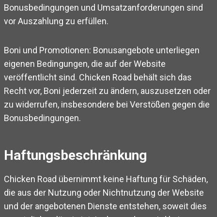
Bonusbedingungen und Umsatzanforderungen sind
vor Auszahlung zu erfüllen.
Boni und Promotionen: Bonusangebote unterliegen
eigenen Bedingungen, die auf der Website
veröffentlicht sind. Chicken Road behält sich das
Recht vor, Boni jederzeit zu ändern, auszusetzen oder
zu widerrufen, insbesondere bei Verstößen gegen die
Bonusbedingungen.
Haftungsbeschränkung
Chicken Road übernimmt keine Haftung für Schäden,
die aus der Nutzung oder Nichtnutzung der Website
und der angebotenen Dienste entstehen, soweit dies